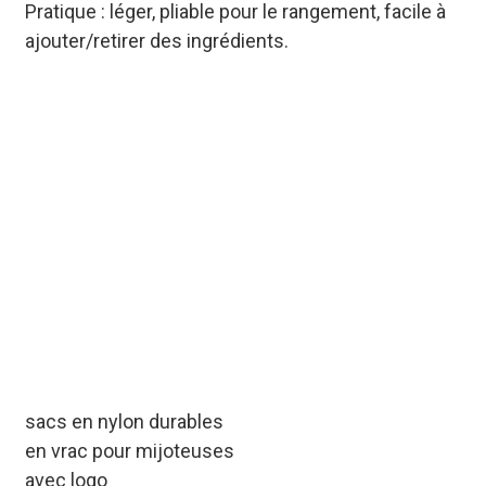
Pratique : léger, pliable pour le rangement, facile à
ajouter/retirer des ingrédients.
Pour les acheteurs B2B,
les commandes
groupées de sacs en
nylon personnalisés pour
mijoteuse bénéficient de
remises de 5 à 15 % sur
les volumes. Notre
approvisionnement
direct usine élimine les
intermédiaires et réduit
vos coûts
d'approvisionnement.
sacs en nylon durables
en vrac pour mijoteuses
avec logo