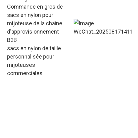
Commande en gros de
sacs en nylon pour
mijoteuse de la chaîne
d'approvisionnement
B2B
sacs en nylon de taille
personnalisée pour
mijoteuses
commerciales
Au-delà des tailles et des
logos, nous proposons
des épaisseurs
personnalisées (0,15
mm à 0,3 mm) et des
types de fermeture
(fermeture éclair, cordon