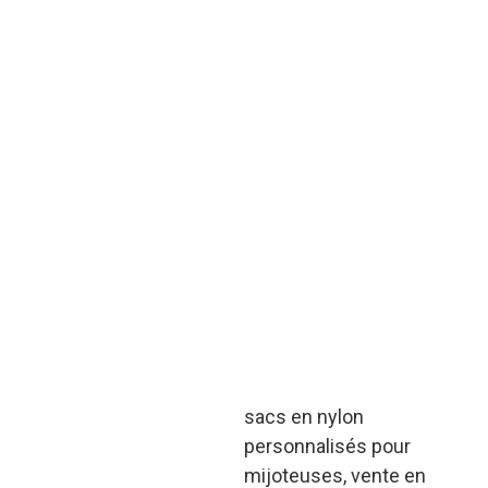
Nous intégrons la
personnalisation et la
production en vrac : de la
confirmation de la
conception à la livraison,
notre chaîne
d'approvisionnement
rationalisée garantit un
délai de 15 à 20 jours
pour les sacs de
mijoteuse en nylon
personnalisés.
sacs en nylon
personnalisés pour
mijoteuses, vente en