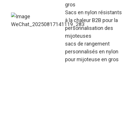
gros
Sacs en nylon résistants
à la chaleur B2B pour la
personnalisation des
mijoteuses
sacs de rangement
personnalisés en nylon
pour mijoteuse en gros
Tous les sacs en nylon
personnalisés pour
mijoteuse sont
conformes aux tests de
contact alimentaire de la
FDA et de l'UE. Les
commandes en gros
sont soumises à des
contrôles qualité par lots