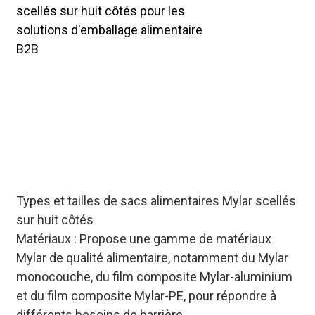
scellés sur huit côtés pour les
solutions d'emballage alimentaire
B2B
Sacs alimentaires Mylar
personnalisés, scellés sur huit
côtés, résistants à l'humidité et à
l'oxygène. Livraison en vrac
disponible avec délais flexibles,
adaptés aux besoins du secteur
agroalimentaire B2B.
Types et tailles de sacs alimentaires Mylar scellés
sur huit côtés
Matériaux : Propose une gamme de matériaux
Mylar de qualité alimentaire, notamment du Mylar
monocouche, du film composite Mylar-aluminium
et du film composite Mylar-PE, pour répondre à
différents besoins de barrière.