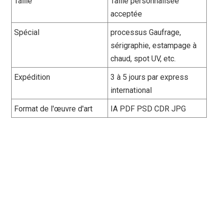
Taille
Taille personnalisée
acceptée
Spécial
processus Gaufrage,
sérigraphie, estampage à
chaud, spot UV, etc.
Expédition
3 à 5 jours par express
international
Format de l'œuvre d'art
IA PDF PSD CDR JPG
Fabricant professionnel proposant
des sacs alimentaires Mylar
personnalisés, scellés sur huit
côtés. Notre chaîne
d'approvisionnement en vrac