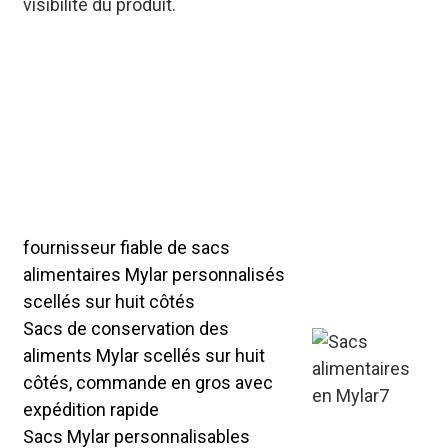
visibilité du produit.
Sacs Mylar alimentaires scellés
sur huit côtés, personnalisables
pour répondre à différentes
normes d'emballage alimentaire.
Notre approvisionnement stable
en vrac garantit une qualité
constante pour une collaboration
B2B à long terme.
fournisseur fiable de sacs
alimentaires Mylar personnalisés
scellés sur huit côtés
Sacs de conservation des
aliments Mylar scellés sur huit
côtés, commande en gros avec
expédition rapide
Sacs Mylar personnalisables