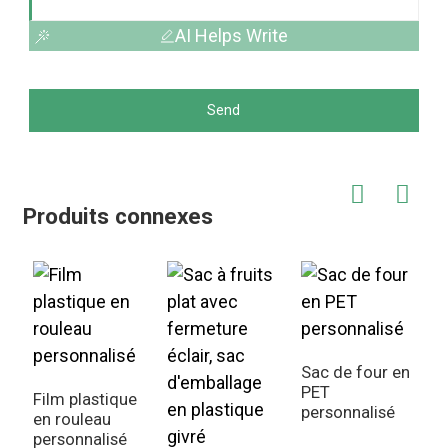
AI Helps Write
Send
Produits connexes
Sac de four en
PET
Film plastique
S
personnalisé
en rouleau
a
personnalisé
p