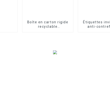
Boîte en carton rigide
Étiquettes inv
recyclable
anti-contre
personnalisée
personnali