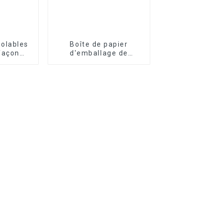
iolables
Boîte de papier
façon
d'emballage de
sées
médicaments
personnalisés