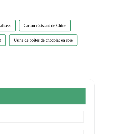
alisées
Carton résistant de Chine
n
Usine de boîtes de chocolat en soie