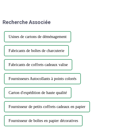
l’imprimerie est une question
cruciale qui nécessite attention
et action. Alors que la demande
d’emballages et d’impression
Recherche Associée
continue de croître, il est
essentiel…
Usines de cartons de déménagement
Fabricants de boîtes de charcuterie
Fabricants de coffrets cadeaux valise
Fournisseurs Autocollants à points colorés
Carton d'expédition de haute qualité
Fournisseur de petits coffrets cadeaux en papier
Fournisseur de boîtes en papier décoratives