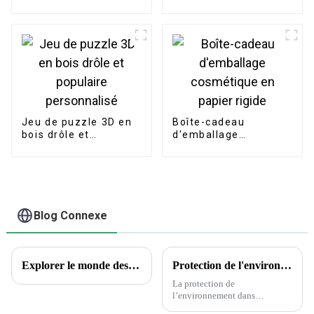
imperméable pour
femmes et filles, de
haute qualité, belle
fleur, vente en gros
Jeu de puzzle 3D en
Boîte-cadeau
bois drôle et
d'emballage
populaire
cosmétique en papier
personnalisé
rigide
Blog Connexe
Explorer le monde des tatouages ​​temporaires : aperçus encrés et questions courantes
Protection de l'environnement dans l'industrie de l'emballage et de l'imprimerie
La protection de
l’environnement dans
l’industrie de l’emballage et de