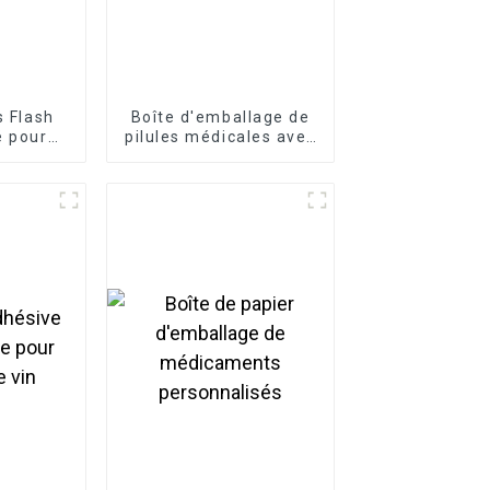
s Flash
Boîte d'emballage de
é pour
pilules médicales avec
ricants
logo personnalisé