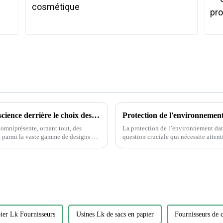
Déverrouiller la magie des autocollants : la science derrière le choix des autocollants
omniprésente, ornant tout, des
La protection de l’environnement dans
question cruciale qui nécessite attention et action. Alors que la
d’impression continue de croître, il e
ier Lk Fournisseurs
Usines Lk de sacs en papier
Fournisseurs de c