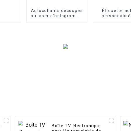
Autocollants découpés
Étiquette ad
au laser d'hologramme
personnalisé
de dessin animé
bouteille d
d'étiquette de
bricolage
e
Boîte TV électronique