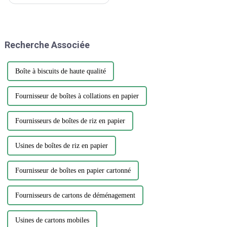
réalisé un exploit remarquable
en remportant le prestigieux
Creative Design Innovation
Award, témoignage du
dévouement inébranlable de
Recherche Associée
l'entreprise envers...
Boîte à biscuits de haute qualité
Fournisseur de boîtes à collations en papier
Fournisseurs de boîtes de riz en papier
Usines de boîtes de riz en papier
Fournisseur de boîtes en papier cartonné
Fournisseurs de cartons de déménagement
Usines de cartons mobiles