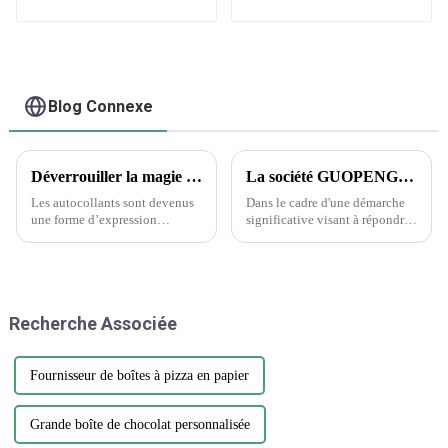
gaufré 3D avec logo
professionnels en
de luxe
gros
Blog Connexe
Déverrouiller la magie des autocollants : la science derrière le choix des autocollants
La société GUOPENG PRINTING PACKAGING dévoile des solutions d'emballage révolutionnaires pour répondre aux besoins changeants du marché
Les autocollants sont devenus
Dans le cadre d'une démarche
une forme d’expression
significative visant à répondre
omniprésente, ornant tout, des
à la demande croissante
ordinateurs portables aux
d'emballages durables et
bouteilles d’eau. Cependant,
innovants, Guopeng, un leader
parmi la vaste gamme de
de l'industrie de l'emballage, a
designs et de matériaux, choisir
annoncé le lancement de sa
Recherche Associée
l'autocollant parfait...
nouvelle gamme d'emballages
respectueux de
l'environnement...
Fournisseur de boîtes à pizza en papier
Grande boîte de chocolat personnalisée