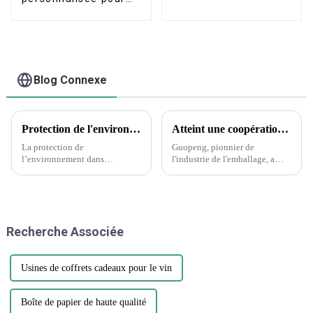
personnalisée
bouteille d'étiquetage
privé
Blog Connexe
Protection de l'environnement dans l'industrie de l'emballage et de l'imprimerie
Atteint une coopération historique avec Wanglaoji
La protection de
Guopeng, pionnier de
l’environnement dans
l'industrie de l'emballage, a
l’industrie de l’emballage et de
réalisé un exploit remarquable
l’imprimerie est une question
en remportant le prestigieux
cruciale qui nécessite attention
Creative Design Innovation
et action. Alors que la demande
Award, témoignage du
d’emballages et d’impression
dévouement inébranlable de
Recherche Associée
continue de croître, il est
l'entreprise envers...
essentiel…
Usines de coffrets cadeaux pour le vin
Boîte de papier de haute qualité