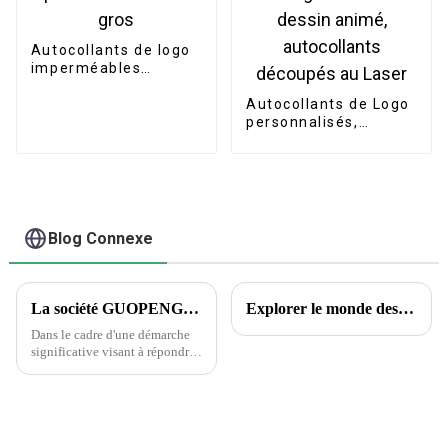
Autocollants de logo
imperméables
professionnels en
gros
Autocollants de Logo
personnalisés,
étiquette de
bricolage,
hologramme de
dessin animé,
autocollants
découpés au Laser
Blog Connexe
La société GUOPENG PRINTING PACKAGING dévoile des solutions d'emballage révolutionnaires pour répondre aux besoins changeants du marché
Explorer le monde des tatouages ​​temporaires : aperçus encrés et questions courantes
Dans le cadre d'une démarche
significative visant à répondre
à la demande croissante
d'emballages durables et
innovants, Guopeng, un leader
de l'industrie de l'emballage, a
annoncé le lancement de sa