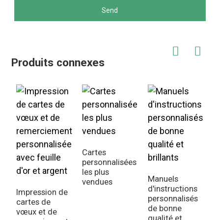
Send
Produits connexes
Cartes
personnalisées
M
les plus
d
Manuels
vendues
p
d'instructions
Impression de
C
personnalisés
cartes de
p
de bonne
vœux et de
qualité et