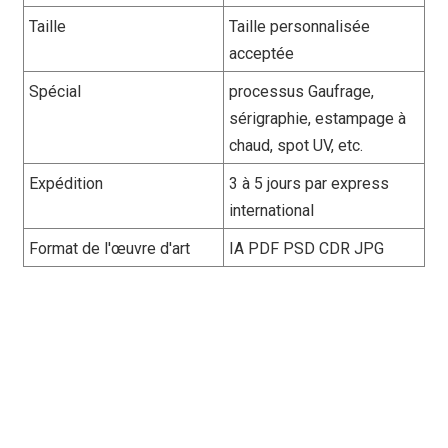
Taille
Taille personnalisée
acceptée
Spécial
processus Gaufrage,
sérigraphie, estampage à
chaud, spot UV, etc.
Expédition
3 à 5 jours par express
international
Format de l'œuvre d'art
IA PDF PSD CDR JPG
Sacs de fruits et
légumes personnalisés
orientés B2B — avec une
capacité de production
sur commande unique