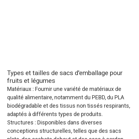
forme de commande en
gros prend en charge la
personnalisation étape
par étape (matériau,
épaisseur, impression)
avec des devis en temps
réel et un suivi des
commandes.
Types et tailles de sacs d'emballage pour
fruits et légumes
Matériaux : Fournir une variété de matériaux de
qualité alimentaire, notamment du PEBD, du PLA
biodégradable et des tissus non tissés respirants,
adaptés à différents types de produits.
Structures : Disponibles dans diverses
conceptions structurelles, telles que des sacs