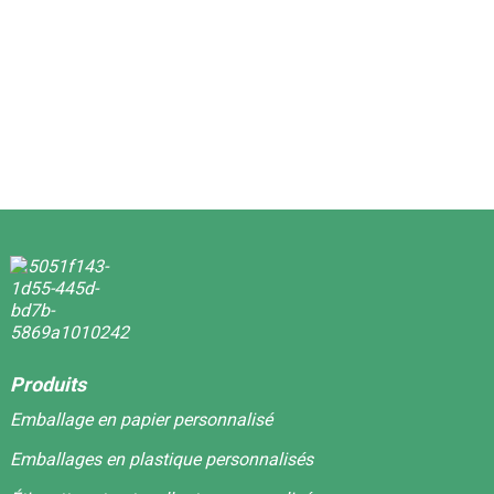
S
p
f
é
d
p
Produits
Emballage en papier personnalisé
Emballages en plastique personnalisés