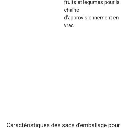
fruits et légumes pour la
chaîne
d'approvisionnement en
vrac
Sacs d'emballage
personnalisés pour fruits
et légumes en matériaux
recyclables ; la chaîne
d'approvisionnement en
vrac de bout en bout
couvre la sélection des
matières premières, la
production et la
logistique, maximisant
l'optimisation des coûts
pour les acheteurs B2B.
Caractéristiques des sacs d'emballage pour