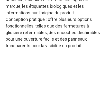
marque, les étiquettes biologiques et les
informations sur l'origine du produit.
Conception pratique : offre plusieurs options
fonctionnelles, telles que des fermetures à
glissière refermables, des encoches déchirables
pour une ouverture facile et des panneaux
transparents pour la visibilité du produit.
Sacs d'emballage
respirants personnalisés
conçus pour les produits
périssables comme les
baies et les légumes-
feuilles ; commandes en
gros livrées en 7 à 15
jours, adaptés aux
distributeurs et