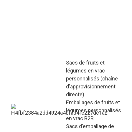
allant jusqu'à 100 000
unités, prenant en charge
des ajustements
personnalisés pour les
logos, les codes-barres
et les informations sur
les produits.
Sacs de fruits et
légumes en vrac
personnalisés (chaîne
d'approvisionnement
directe)
Emballages de fruits et
légumes personnalisés
en vrac B2B
Sacs d'emballage de