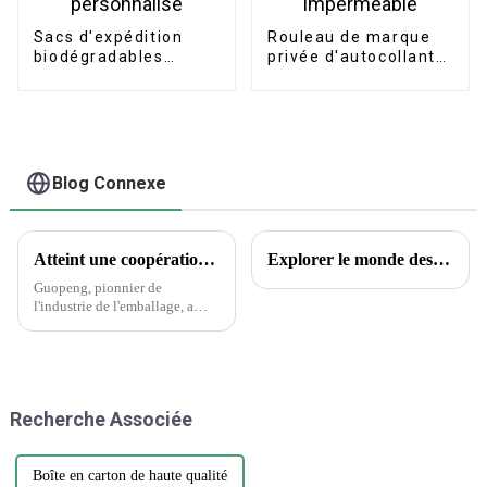
Sacs d'expédition
Rouleau de marque
biodégradables
privée d'autocollants
d'emballage
3D de maquillage de
imprimés par logo
logo de luxe
personnalisé
imperméable
Blog Connexe
Atteint une coopération historique avec Wanglaoji
Explorer le monde des tatouages ​​temporaires : aperçus encrés et questions courantes
Guopeng, pionnier de
l'industrie de l'emballage, a
réalisé un exploit remarquable
en remportant le prestigieux
Creative Design Innovation
Award, témoignage du
dévouement inébranlable de
Recherche Associée
l'entreprise envers...
Boîte en carton de haute qualité