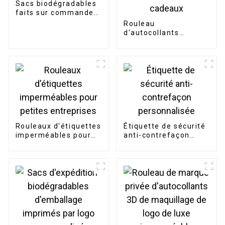
Sacs biodégradables
faits sur commande
écologiques de merde
Rouleau
de chien de
d'autocollants
compagnie
personnalisés en
forme de cœur,
étiquettes
décoratives givrées à
paillettes rouges pour
scellage de cadeaux
Rouleaux d'étiquettes
Étiquette de sécurité
imperméables pour
anti-contrefaçon
petites entreprises
personnalisée