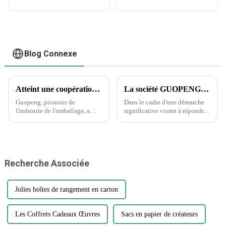
étiquette de
bricolage,
hologramme de
dessin animé,
autocollants
découpés au Laser
Blog Connexe
Atteint une coopération historique avec Wanglaoji
La société GUOPENG PRINTING PACKAGING dévoile des solutions d'emballage révolutionnaires pour répondre aux besoins changeants du marché
Guopeng, pionnier de
Dans le cadre d'une démarche
l'industrie de l'emballage, a
significative visant à répondre
réalisé un exploit remarquable
à la demande croissante
en remportant le prestigieux
d'emballages durables et
Creative Design Innovation
innovants, Guopeng, un leader
Award, témoignage du
de l'industrie de l'emballage, a
dévouement inébranlable de
annoncé le lancement de sa
Recherche Associée
l'entreprise envers...
nouvelle gamme d'emballages
respectueux de
l'environnement...
Jolies boîtes de rangement en carton
Les Coffrets Cadeaux Œuvres
Sacs en papier de créateurs