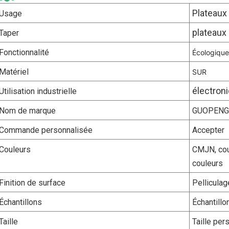
Plateaux 
Usage
plateaux
Taper
Fonctionnalité
Écologique
Matériel
SUR
électron
Utilisation industrielle
Nom de marque
GUOPENG
Commande personnalisée
Accepter
Couleurs
CMJN, cou
couleurs
Finition de surface
Pelliculag
Échantillons
Échantillo
Taille
Taille pe