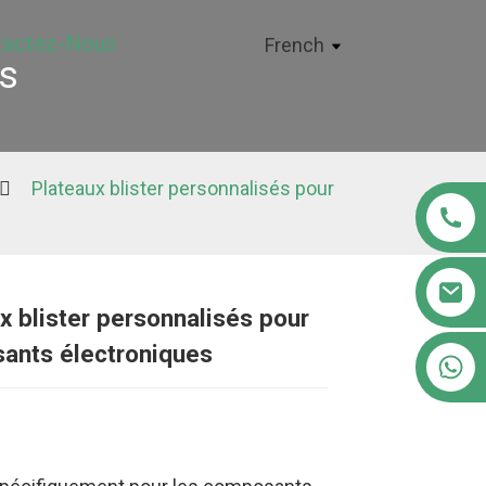
tactez-Nous
French
és
Plateaux blister personnalisés pour
x blister personnalisés pour
Loading...
Loading...
Loading..
Loading..
ants électroniques
+86 18122593799