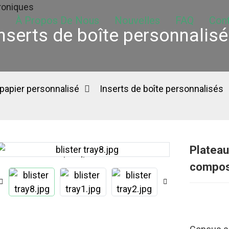
À Propos De Nous
Nouvelles
FAQ
Con
nserts de boîte personnalis
papier personnalisé
Inserts de boîte personnalisés
Plateau
Loading...
Loading...
compos