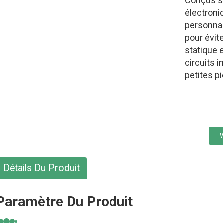
Conçus s
électroni
personnal
pour évit
statique e
circuits 
petites p
Détails Du Produit
Paramètre Du Produit