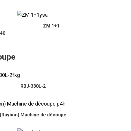
ZM 1+1
440
oupe
RBJ-330L-2
(Raybon) Machine de découpe