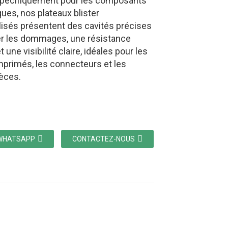
pécifiquement pour les composants
ques, nos plateaux blister
isés présentent des cavités précises
er les dommages, une résistance
t une visibilité claire, idéales pour les
imprimés, les connecteurs et les
ièces.
WHATSAPP
CONTACTEZ-NOUS