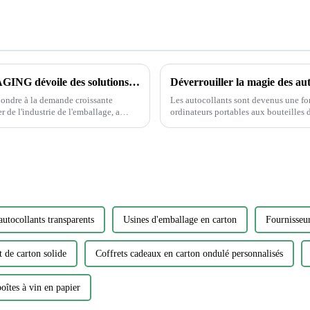
La société GUOPENG PRINTING PACKAGING dévoile des solutions d'emballage révolutionnaires pour répondre aux besoins changeants du marché
pondre à la demande croissante
Les autocollants sont devenus une fo
 de l'industrie de l'emballage, a
ordinateurs portables aux bouteilles d’eau. Cependant, parmi la vaste gamme d
ages respectueux de
de matériaux, choisir l'autocollant parf
autocollants transparents
Usines d'emballage en carton
Fournisseu
t de carton solide
Coffrets cadeaux en carton ondulé personnalisés
oîtes à vin en papier