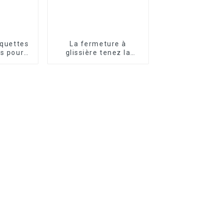
iquettes
La fermeture à
s pour
glissière tenez la
eprises
poche de papier pour
la poudre de thé de
casse-croûte