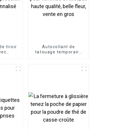
e tiroir
Autocollant de
vec
tatouage temporaire
e logo
imperméable pour
isé
femmes et filles, de
haute qualité, belle
fleur, vente en gros