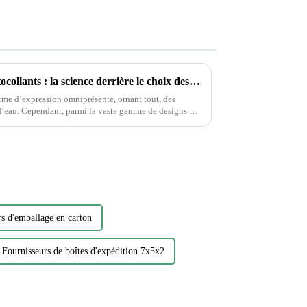
Déverrouiller la magie des autocollants : la science derrière le choix des autocollants
rme d’expression omniprésente, ornant tout, des
e designs et
ait...
rs d'emballage en carton
Fournisseurs de boîtes d'expédition 7x5x2