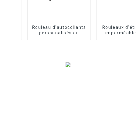
Rouleau d'autocollants
Rouleaux d'ét
personnalisés en
imperméable
forme de cœur,
petites entr
étiquettes décoratives
à paillettes rouges
givrées pour scellage
de cadeaux