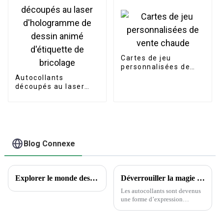
paillettes rouges
promotionnels
givrées pour scellage
de cadeaux
Cartes de jeu
personnalisées de
vente chaude
Autocollants
découpés au laser
d'hologramme de
dessin animé
d'étiquette de
bricolage
Blog Connexe
Explorer le monde des tatouages ​​temporaires : aperçus encrés et questions courantes
Déverrouiller la magie des autocollants : la science derrière le choix des autocollants
Les autocollants sont devenus
une forme d’expression
omniprésente, ornant tout, des
ordinateurs portables aux