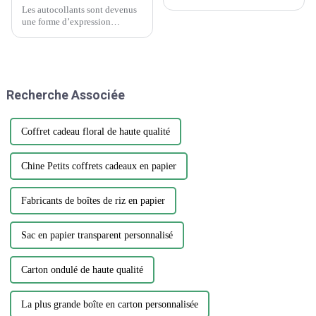
Les autocollants sont devenus
une forme d’expression
omniprésente, ornant tout, des
ordinateurs portables aux
bouteilles d’eau. Cependant,
parmi la vaste gamme de
designs et de matériaux, choisir
Recherche Associée
l'autocollant parfait...
Coffret cadeau floral de haute qualité
Chine Petits coffrets cadeaux en papier
Fabricants de boîtes de riz en papier
Sac en papier transparent personnalisé
Carton ondulé de haute qualité
La plus grande boîte en carton personnalisée