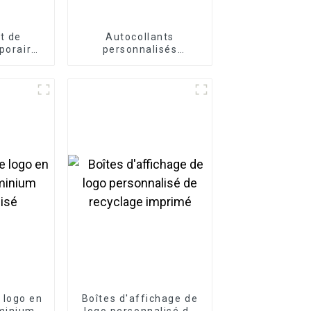
t de
Autocollants
poraire
personnalisés
 haute
d'étiquettes de pot
é
d'épices de tableau
réutilisable
 logo en
Boîtes d'affichage de
minium
logo personnalisé de