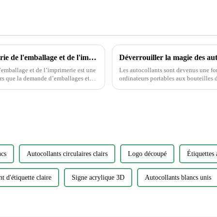
Protection de l'environnement dans l'industrie de l'emballage et de l'imprimerie
’emballage et de l’imprimerie est une
Les autocollants sont devenus une fo
ordinateurs portables aux bouteilles d’eau. Cependant, parmi la vaste gamme d
de matériaux, choisir l'autocollant parf
ncs
Autocollants circulaires clairs
Logo découpé
Étiquettes
t d'étiquette claire
Signe acrylique 3D
Autocollants blancs unis