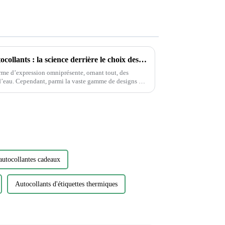
Déverrouiller la magie des autocollants : la science derrière le choix des autocollants
rme d’expression omniprésente, ornant tout, des
e designs et
ait...
 autocollantes cadeaux
Autocollants d'étiquettes thermiques