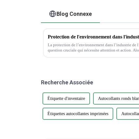
Blog Connexe
La protection de l’environnement dans l’industrie de l
question cruciale qui nécessite attention et action. Alors que la demande d’emballages et
d’impression continue de croître, il est essentiel…
Recherche Associée
Étiquette d'inventaire
Autocollants ronds bla
Étiquettes autocollantes imprimées
Autocollan