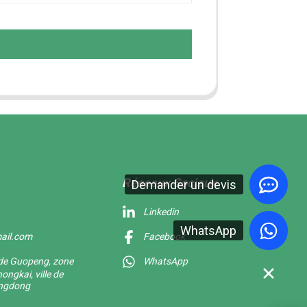
Réseaux Sociaux
Demander un devis
Linkedin
WhatsApp
ail.com
Facebook
f de Guopeng, zone
WhatsApp
ongkai, ville de
angdong