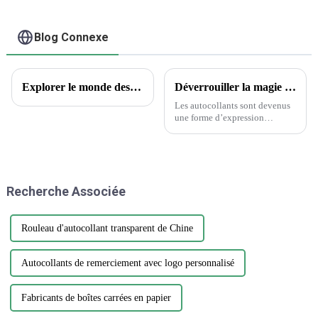
Blog Connexe
Explorer le monde des tatouages ​​temporaires : aperçus encrés et questions courantes
Déverrouiller la magie des autocollants : la science derrière le choix des autocollants
Les autocollants sont devenus
une forme d’expression
omniprésente, ornant tout, des
ordinateurs portables aux
bouteilles d’eau. Cependant,
parmi la vaste gamme de
designs et de matériaux, choisir
Recherche Associée
l'autocollant parfait...
Rouleau d'autocollant transparent de Chine
Autocollants de remerciement avec logo personnalisé
Fabricants de boîtes carrées en papier