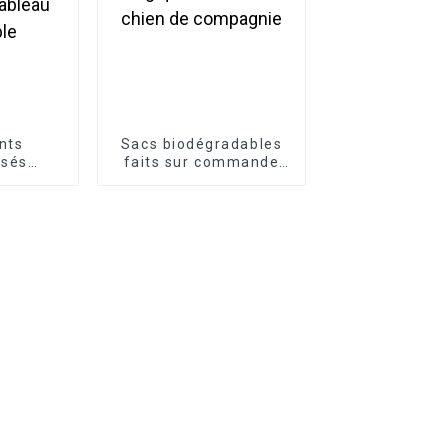
nts
Sacs biodégradables
isés
faits sur commande
 de pot
écologiques de merde
tableau
de chien de compagnie
ble