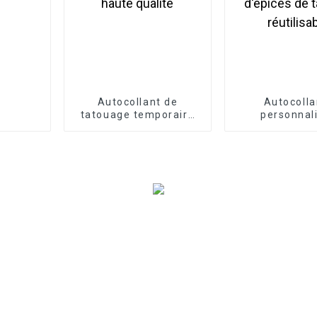
Autocollant de
Autocolla
tatouage temporaire
personnal
réaliste de haute
d'étiquettes
qualité
d'épices de 
réutilisa