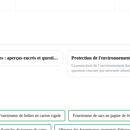
Explorer le monde des tatouages ​​temporaires : aperçus encrés et questions courantes
La protection de l’environnement dans
question cruciale qui nécessite attention et action. Alors que la
d’impression continue de croître, il e
Fournisseur de boîtes en carton rigide
Fournisseur de sacs en papier de li
d'articles de trousse de soins
Obtenez des fournisseurs imprimés d'étique