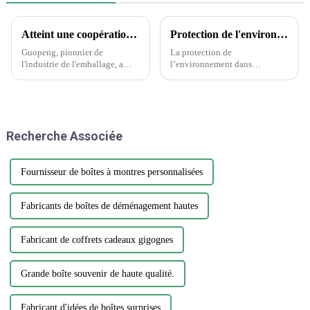
Atteint une coopération historique avec Wanglaoji
Protection de l'environnement dans l'industrie de l'emballage et de l'imprimerie
Guopeng, pionnier de
La protection de
l'industrie de l'emballage, a
l’environnement dans
réalisé un exploit remarquable
l’industrie de l’emballage et de
en remportant le prestigieux
l’imprimerie est une question
Creative Design Innovation
cruciale qui nécessite attention
Award, témoignage du
et action. Alors que la demande
dévouement inébranlable de
d’emballages et d’impression
Recherche Associée
l'entreprise envers...
continue de croître, il est
essentiel…
Fournisseur de boîtes à montres personnalisées
Fabricants de boîtes de déménagement hautes
Fabricant de coffrets cadeaux gigognes
Grande boîte souvenir de haute qualité.
Fabricant d'idées de boîtes surprises