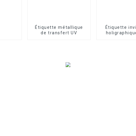
Étiquette métallique
Étiquette inv
de transfert UV
holigraphiqu
logo de séc