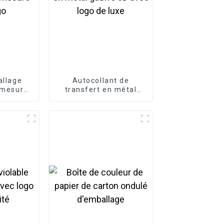
allage
Autocollant de
 mesure
transfert en métal
go
gaufré 3D avec logo de
luxe