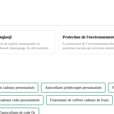
nglaoji
lisé un exploit remarquable en
La protection de l’environnement dans
n Award, témoignage du dévouement
question cruciale qui nécessite attention et action. Alors que la
d’impression continue de croître, il e
ts cadeaux personnalisés
Autocollants prédécoupés personnalisés
F
 cadeaux vides personnalisés
Fournisseur de coffrets cadeaux de fruits
'autocollants de code Qr