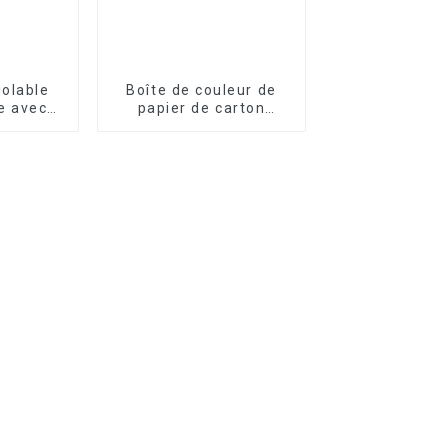
iolable
Boîte de couleur de
e avec
papier de carton
urité
ondulé d'emballage