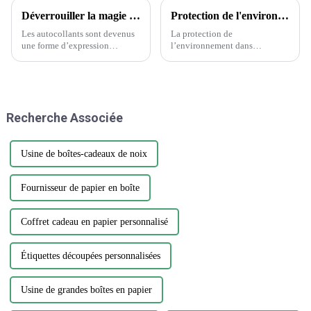
Déverrouiller la magie des autocollants : la science derrière le choix des autocollants
Protection de l'environnement dans l'industrie de l'emballage et de l'imprimerie
Les autocollants sont devenus
La protection de
une forme d’expression
l’environnement dans
omniprésente, ornant tout, des
l’industrie de l’emballage et de
ordinateurs portables aux
l’imprimerie est une question
bouteilles d’eau. Cependant,
cruciale qui nécessite attention
parmi la vaste gamme de
et action. Alors que la demande
designs et de matériaux, choisir
d’emballages et d’impression
Recherche Associée
l'autocollant parfait...
continue de croître, il est
essentiel…
Usine de boîtes-cadeaux de noix
Fournisseur de papier en boîte
Coffret cadeau en papier personnalisé
Étiquettes découpées personnalisées
Usine de grandes boîtes en papier