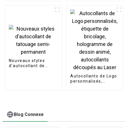
forme de cœur,
découpés avec des
étiquettes
matrices
décoratives givrées à
paillettes rouges pour
scellage de cadeaux
Nouveaux styles
d'autocollant de
tatouage semi-
permanent
Autocollants de Logo
personnalisés,
étiquette de
bricolage,
hologramme de
dessin animé,
autocollants
découpés au Laser
Blog Connexe