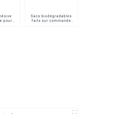
hésive
Sacs biodégradables
e pour
faits sur commande
e vin
écologiques de merde
de chien de compagnie