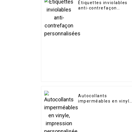
Étiquettes inviolables
anti-contrefaçon
personnalisées
Autocollants
imperméables en vinyle
impression
personnalisée de logo,
autocollants découpés
avec des matrices