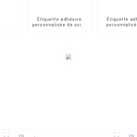
Étiquette adhésive
Étiquette ad
personnalisée de soins
personnalisé
de la peau
bouteille d
cosmétiques BOPP PP
PET