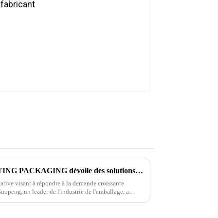
La société GUOPENG PRINTING PACKAGING dévoile des solutions d'emballage révolutionnaires pour répondre aux besoins changeants du marché
ative visant à répondre à la demande croissante
uopeng, un leader de l'industrie de l'emballage, a
 gamme d'emballages respectueux de