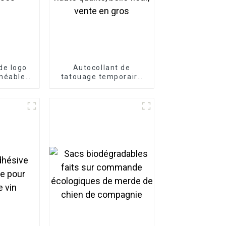
de logo
Autocollant de
méables
tatouage temporaire
isés
imperméable pour
femmes et filles, de
haute qualité, belle
fleur, vente en gros