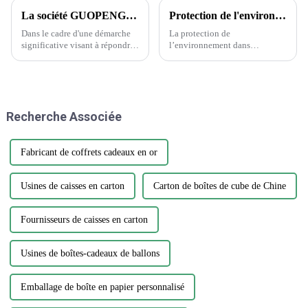
La société GUOPENG PRINTING PACKAGING dévoile des solutions d'emballage révolutionnaires pour répondre aux besoins changeants du marché
Protection de l'environnement dans l'industrie de l'emballage et de l'imprimerie
Dans le cadre d'une démarche
La protection de
significative visant à répondre
l’environnement dans
à la demande croissante
l’industrie de l’emballage et de
d'emballages durables et
l’imprimerie est une question
innovants, Guopeng, un leader
cruciale qui nécessite attention
de l'industrie de l'emballage, a
et action. Alors que la demande
annoncé le lancement de sa
d’emballages et d’impression
Recherche Associée
nouvelle gamme d'emballages
continue de croître, il est
respectueux de
essentiel…
l'environnement...
Fabricant de coffrets cadeaux en or
Usines de caisses en carton
Carton de boîtes de cube de Chine
Fournisseurs de caisses en carton
Usines de boîtes-cadeaux de ballons
Emballage de boîte en papier personnalisé