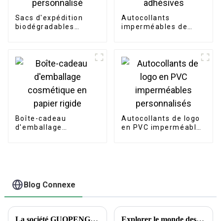
Sacs d'expédition
Autocollants
biodégradables
imperméables de
d'emballage
rouleau d'étiquettes
imprimés par logo
d'emballage
personnalisé
adhésives
Boîte-cadeau
Autocollants de logo
d'emballage
en PVC imperméables
cosmétique en papier
personnalisés
rigide
Blog Connexe
La société GUOPENG PRINTING PACKAGING dévoile des solutions d'emballage révolutionnaires pour répondre aux besoins changeants du marché
Explorer le monde des tatouages ​​temporaires : aperçus encrés et questions courantes