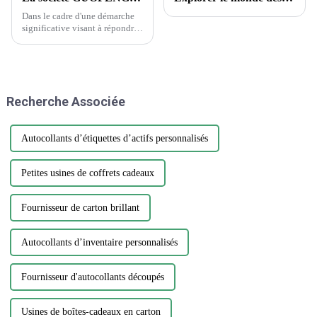
Dans le cadre d'une démarche
significative visant à répondre
à la demande croissante
d'emballages durables et
innovants, Guopeng, un leader
de l'industrie de l'emballage, a
annoncé le lancement de sa
Recherche Associée
nouvelle gamme d'emballages
respectueux de
l'environnement...
Autocollants d’étiquettes d’actifs personnalisés
Petites usines de coffrets cadeaux
Fournisseur de carton brillant
Autocollants d’inventaire personnalisés
Fournisseur d'autocollants découpés
Usines de boîtes-cadeaux en carton