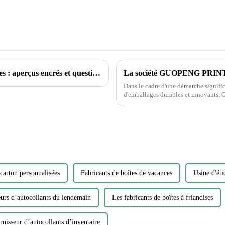
Explorer le monde des tatouages ​​temporaires : aperçus encrés et questions courantes
Dans le cadre d'une démarche signific
d'emballages durables et innovants, G
annoncé le lancement de sa nouvelle
l'environnement...
 carton personnalisées
Fabricants de boîtes de vacances
Usine d'éti
urs d’autocollants du lendemain
Les fabricants de boîtes à friandises
rnisseur d’autocollants d’inventaire