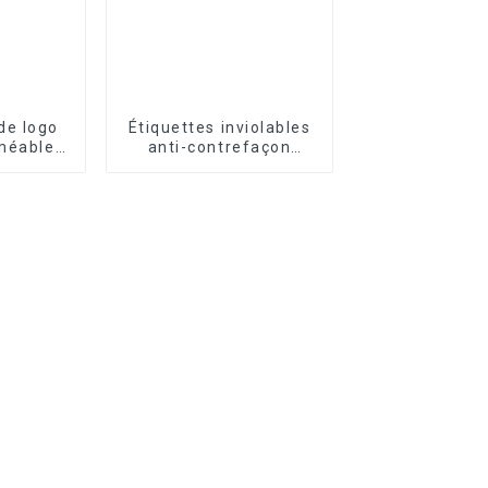
de logo
Étiquettes inviolables
méables
anti-contrefaçon
isés
personnalisées