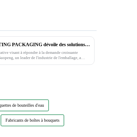
La société GUOPENG PRINTING PACKAGING dévoile des solutions d'emballage révolutionnaires pour répondre aux besoins changeants du marché
ative visant à répondre à la demande croissante
uopeng, un leader de l'industrie de l'emballage, a
 gamme d'emballages respectueux de
quettes de bouteilles d'eau
Fabricants de boîtes à bouquets