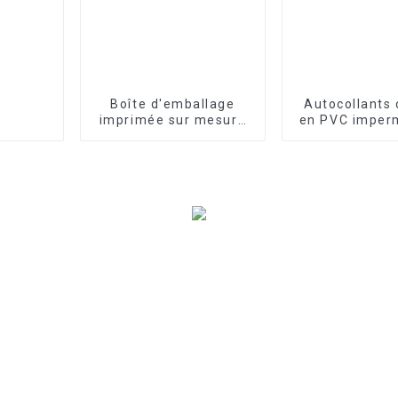
Boîte d'emballage
Autocollants 
imprimée sur mesure
en PVC imper
avec logo
personnal