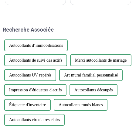
réalisé un exploit remarquable
omniprésente, ornant tout, des
en remportant le prestigieux
ordinateurs portables aux
Creative Design Innovation
bouteilles d’eau. Cependant,
Award, témoignage du
parmi la vaste gamme de
dévouement inébranlable de
designs et de matériaux, choisir
Recherche Associée
l'entreprise envers...
l'autocollant parfait...
Autocollants d’immobilisations
Autocollants de suivi des actifs
Merci autocollants de mariage
Autocollants UV repérés
Art mural familial personnalisé
Impression d'étiquettes d'actifs
Autocollants découpés
Étiquette d'inventaire
Autocollants ronds blancs
Autocollants circulaires clairs