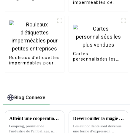
imperméables de
écologique
rouleau d'étiquettes
personnalisé
d'emballage
adhésives
Cartes
Rouleaux d'étiquettes
personnalisées les
imperméables pour
plus vendues
petites entreprises
Blog Connexe
Atteint une coopération historique avec Wanglaoji
Déverrouiller la magie des autocollants : la science derrière le choix des autocollants
Guopeng, pionnier de
Les autocollants sont devenus
l'industrie de l'emballage, a
une forme d’expression