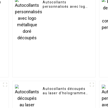
e
Autocollants
personnalisés avec logo
métallique doré
découpés
Autocollants découpés
au laser d'hologramme
de dessin animé
d'étiquette de bricolage