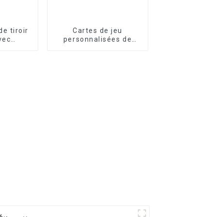
e tiroir
Cartes de jeu
vec
personnalisées de
e logo
vente chaude
isé