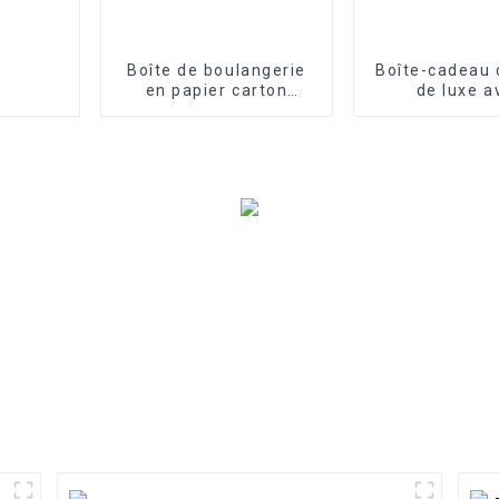
Boîte de boulangerie
Boîte-cadeau d
en papier carton
de luxe a
personnalisable
impression d
personnal