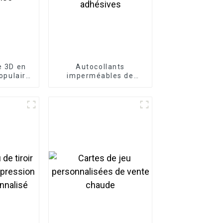
e 3D en
Autocollants
populaire
imperméables de
isé
rouleau d'étiquettes
d'emballage adhésives