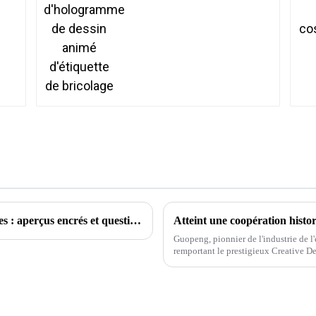
Explorer le monde des tatouages ​​temporaires : aperçus encrés et questions courantes
Atteint une coopération histo
Guopeng, pionnier de l'industrie de l
remportant le prestigieux Creative 
inébranlable de l'entreprise envers...