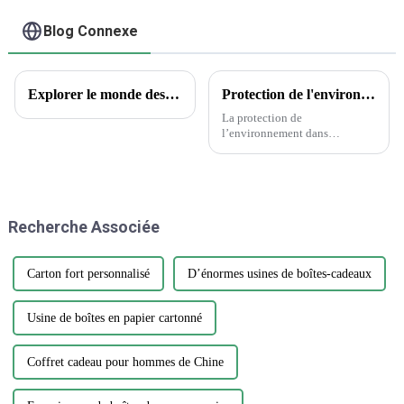
Blog Connexe
Explorer le monde des tatouages ​​temporaires : aperçus encrés et questions courantes
Protection de l'environnement dans l'industrie de l'emballage et de l'imprimerie
La protection de
l’environnement dans
l’industrie de l’emballage et de
l’imprimerie est une question
cruciale qui nécessite attention
et action. Alors que la demande
d’emballages et d’impression
Recherche Associée
continue de croître, il est
essentiel…
Carton fort personnalisé
D’énormes usines de boîtes-cadeaux
Usine de boîtes en papier cartonné
Coffret cadeau pour hommes de Chine