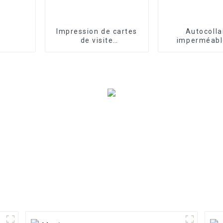
Impression de cartes
Autocolla
de visite
imperméabl
personnalisées en
rouleau d'éti
papier, carte de vœux,
d'emballage a
carte de
remerciement, carte
postale