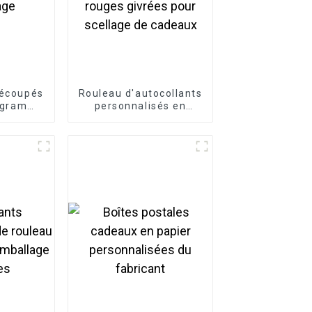
découpés
Rouleau d'autocollants
logramme
personnalisés en
animé
forme de cœur,
e de
étiquettes décoratives
ge
à paillettes rouges
givrées pour scellage
de cadeaux