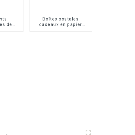
nts
Boîtes postales
es de
cadeaux en papier
quettes
personnalisées du
dhésives
fabricant