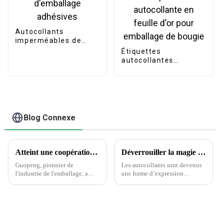
Autocollants
imperméables de
rouleau d'étiquettes
Étiquettes
d'emballage
autocollantes
adhésives
personnalisées pour
pot de bougie,
étiquette
autocollante en
feuille d'or pour
emballage de bougie
Blog Connexe
Atteint une coopération historique avec Wanglaoji
Déverrouiller la magie des autocollants : la science derrière le choix des autocollants
Guopeng, pionnier de
Les autocollants sont devenus
l'industrie de l'emballage, a
une forme d’expression
réalisé un exploit remarquable
omniprésente, ornant tout, des
en remportant le prestigieux
ordinateurs portables aux
Creative Design Innovation
bouteilles d’eau. Cependant,
Award, témoignage du
parmi la vaste gamme de
dévouement inébranlable de
designs et de matériaux, choisir