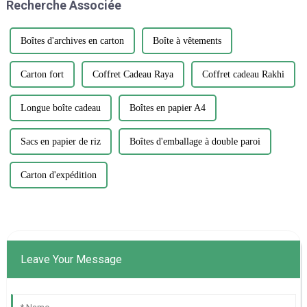
Recherche Associée
l'entreprise envers...
l'autocollant parfait...
Boîtes d'archives en carton
Boîte à vêtements
Carton fort
Coffret Cadeau Raya
Coffret cadeau Rakhi
Longue boîte cadeau
Boîtes en papier A4
Sacs en papier de riz
Boîtes d'emballage à double paroi
Carton d'expédition
Leave Your Message