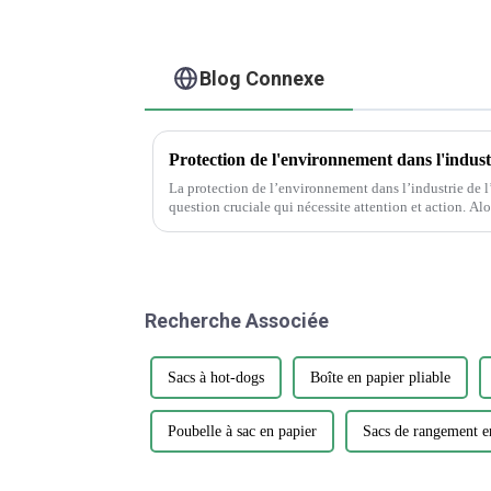
Blog Connexe
La protection de l’environnement dans l’industrie de l
question cruciale qui nécessite attention et action. Alors que la demande d’emballages et
d’impression continue de croître, il est essentiel…
Recherche Associée
Sacs à hot-dogs
Boîte en papier pliable
Poubelle à sac en papier
Sacs de rangement e