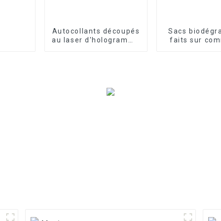
Autocollants découpés
Sacs biodégr
au laser d'hologramme
faits sur co
de dessin animé
écologiques d
d'étiquette de
de chien de c
bricolage