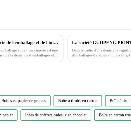
Protection de l'environnement dans l'industrie de l'emballage et de l'imprimerie
’emballage et de l’imprimerie est une
Dans le cadre d'une démarche signific
d'emballages durables et innovants, G
annoncé le lancement de sa nouvelle
l'environnement...
Boîtes en papier de graines
Boîte à tiroirs en carton
Boîte à tiroi
n papier
Idées de coffrets cadeaux en chocolat
Boîte en carton tri