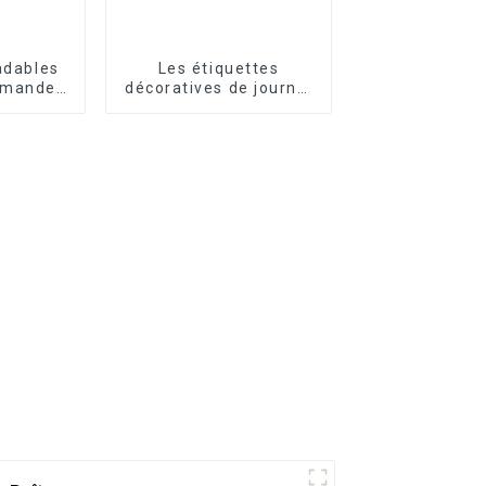
adables
Les étiquettes
mmande
décoratives de journal
e merde
ont personnalisé
ompagnie
l'autocollant de bande
dessinée de cadeaux
promotionnels