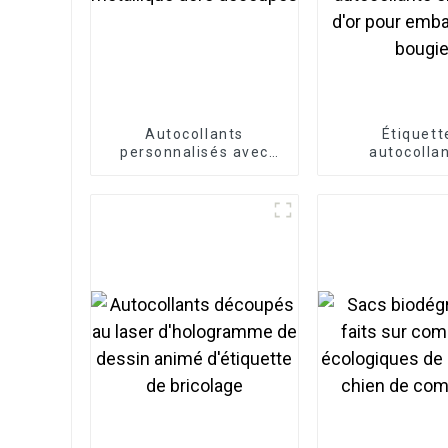
Autocollants
Étiquett
personnalisés avec
autocolla
logo métallique doré
personnalisé
découpés
pot de bou
étiquette auto
en feuille d'
emballage de