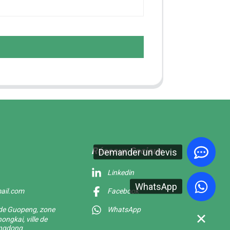
Réseaux Sociaux
Demander un devis
Linkedin
WhatsApp
ail.com
Facebook
f de Guopeng, zone
WhatsApp
ongkai, ville de
angdong