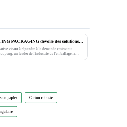
La société GUOPENG PRINTING PACKAGING dévoile des solutions d'emballage révolutionnaires pour répondre aux besoins changeants du marché
ative visant à répondre à la demande croissante
uopeng, un leader de l'industrie de l'emballage, a
 gamme d'emballages respectueux de
rs en papier
Carton robuste
angulaire