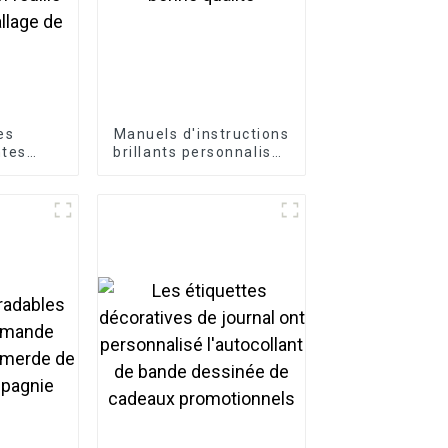
es
Manuels d'instructions
ntes
brillants personnalisés
es pour
de bonne qualité
gie,
collante
or pour
 bougie