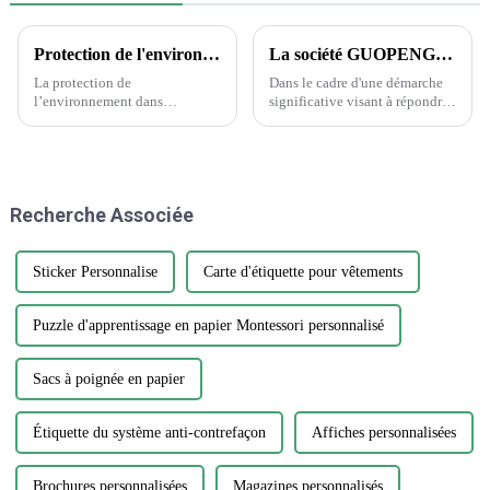
Protection de l'environnement dans l'industrie de l'emballage et de l'imprimerie
La société GUOPENG PRINTING PACKAGING dévoile des solutions d'emballage révolutionnaires pour répondre aux besoins changeants du marché
La protection de
Dans le cadre d'une démarche
l’environnement dans
significative visant à répondre
l’industrie de l’emballage et de
à la demande croissante
l’imprimerie est une question
d'emballages durables et
cruciale qui nécessite attention
innovants, Guopeng, un leader
et action. Alors que la demande
de l'industrie de l'emballage, a
d’emballages et d’impression
annoncé le lancement de sa
Recherche Associée
continue de croître, il est
nouvelle gamme d'emballages
essentiel…
respectueux de
l'environnement...
Sticker Personnalise
Carte d'étiquette pour vêtements
Puzzle d'apprentissage en papier Montessori personnalisé
Sacs à poignée en papier
Étiquette du système anti-contrefaçon
Affiches personnalisées
Brochures personnalisées
Magazines personnalisés