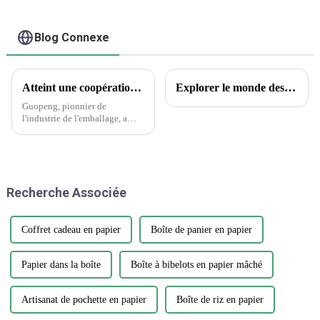
Blog Connexe
Atteint une coopération historique avec Wanglaoji
Explorer le monde des tatouages ​​temporaires : aperçus encrés et questions courantes
Guopeng, pionnier de
l'industrie de l'emballage, a
réalisé un exploit remarquable
en remportant le prestigieux
Creative Design Innovation
Award, témoignage du
dévouement inébranlable de
Recherche Associée
l'entreprise envers...
Coffret cadeau en papier
Boîte de panier en papier
Papier dans la boîte
Boîte à bibelots en papier mâché
Artisanat de pochette en papier
Boîte de riz en papier