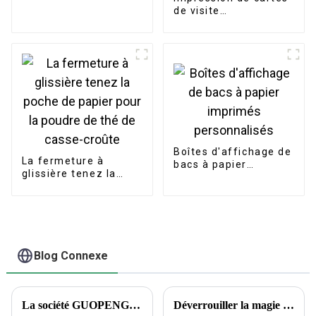
personnalisé
de visite
personnalisées en
papier, carte de
vœux, carte de
remerciement, carte
postale
Boîtes d'affichage de
La fermeture à
bacs à papier
glissière tenez la
imprimés
poche de papier pour
personnalisés
la poudre de thé de
casse-croûte
Blog Connexe
La société GUOPENG PRINTING PACKAGING dévoile des solutions d'emballage révolutionnaires pour répondre aux besoins changeants du marché
Déverrouiller la magie des autocollants : la science derrière le choix des autocollants