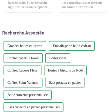
Dans le cadre d'une démarche
Les autocollants sont devenus
significative visant à répondre
une forme d’expression
à la demande croissante
omniprésente, ornant tout, des
d'emballages durables et
ordinateurs portables aux
innovants, Guopeng, un leader
bouteilles d’eau. Cependant,
de l'industrie de l'emballage, a
parmi la vaste gamme de
annoncé le lancement de sa
designs et de matériaux, choisir
Recherche Associée
nouvelle gamme d'emballages
l'autocollant parfait...
respectueux de
l'environnement...
Grandes boîtes en carton
Emballage de boîte-cadeau
Coffret cadeau Diwali
Boîtes vides
Coffret Cadeau Fleur
Boîtes à biscuits de Noël
Coffret Saint Valentin
Sacs postaux en papier
Boîte souvenir personnalisée
Sacs cadeaux en papier personnalisés