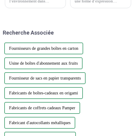
l’environnement dans
une forme d’expression
l’industrie de l’emballage et de
omniprésente, ornant tout, des
l’imprimerie est une question
ordinateurs portables aux
cruciale qui nécessite attention
bouteilles d’eau. Cependant,
et action. Alors que la demande
parmi la vaste gamme de
d’emballages et d’impression
designs et de matériaux, choisir
Recherche Associée
continue de croître, il est
l'autocollant parfait...
essentiel…
Fournisseurs de grandes boîtes en carton
Usine de boîtes d'abonnement aux fruits
Fournisseur de sacs en papier transparents
Fabricants de boîtes-cadeaux en origami
Fabricants de coffrets cadeaux Pamper
Fabricant d'autocollants métalliques