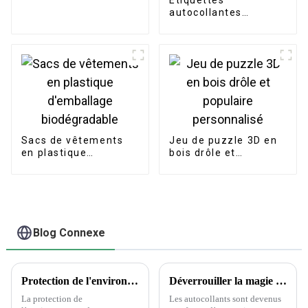
Étiquettes
imprimés par logo
autocollantes
personnalisé
personnalisées pour
pot de bougie,
étiquette
autocollante en
feuille d'or pour
emballage de bougie
Sacs de vêtements
Jeu de puzzle 3D en
en plastique
bois drôle et
d'emballage
populaire
biodégradable
personnalisé
Blog Connexe
Protection de l'environnement dans l'industrie de l'emballage et de l'imprimerie
Déverrouiller la magie des autocollants : la science derrière le choix des autocollants
La protection de
Les autocollants sont devenus