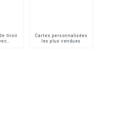
e tiroir
Cartes personnalisées
vec
les plus vendues
e logo
isé