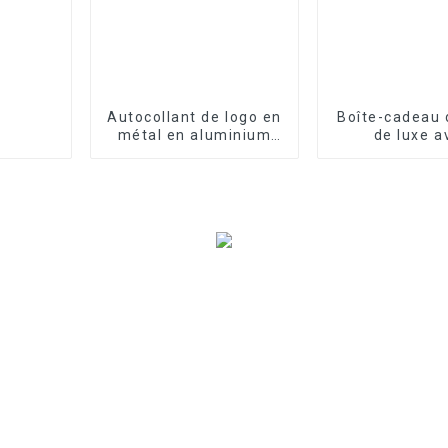
Autocollant de logo en
Boîte-cadeau d
métal en aluminium
de luxe a
personnalisé
impression d
personnal