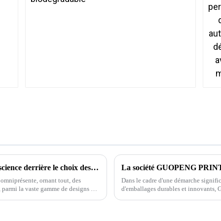
Déverrouiller la magie des autocollants : la science derrière le choix des autocollants
omniprésente, ornant tout, des
Dans le cadre d'une démarche signific
d'emballages durables et innovants, G
annoncé le lancement de sa nouvelle
l'environnement...