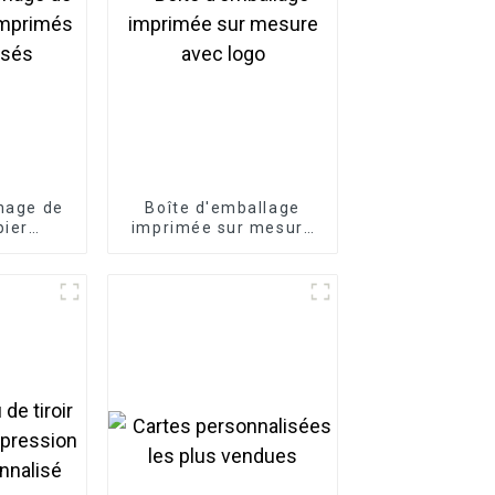
chage de
Boîte d'emballage
pier
imprimée sur mesure
és
avec logo
isés