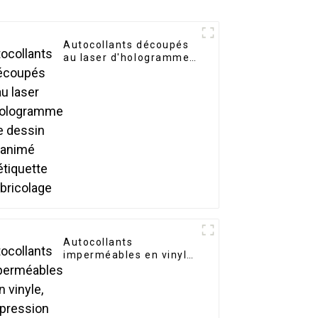
Autocollants découpés
au laser d'hologramme
de dessin animé
d'étiquette de bricolage
Autocollants
imperméables en vinyle,
impression
personnalisée de logo,
autocollants découpés
avec des matrices