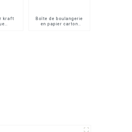
r kraft
Boîte de boulangerie
ue
en papier carton
isé
personnalisable