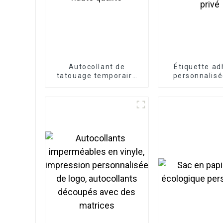
Autocollant de
Étiquette ad
tatouage temporaire
personnalisé
réaliste de haute
bouteille d'ét
qualité
privé