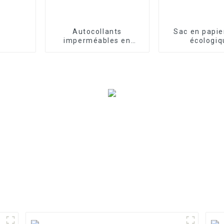
Autocollants
Sac en papie
imperméables en
écologiq
vinyle, impression
personnal
personnalisée de logo,
autocollants découpés
avec des matrices