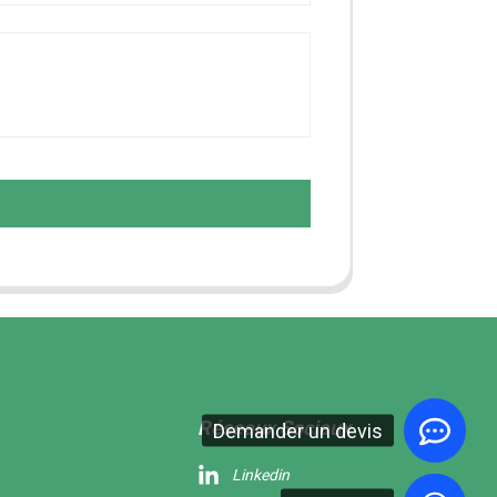
Réseaux Sociaux
Demander un devis
Linkedin