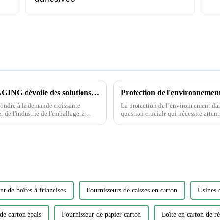
La société GUOPENG PRINTING PACKAGING dévoile des solutions d'emballage révolutionnaires pour répondre aux besoins changeants du marché
pondre à la demande croissante
La protection de l’environnement dans
 de l'industrie de l'emballage, a
question cruciale qui nécessite attention et action. Alors que la
ages respectueux de
d’impression continue de croître, il e
nt de boîtes à friandises
Fournisseurs de caisses en carton
Usines d
de carton épais
Fournisseur de papier carton
Boîte en carton de ré