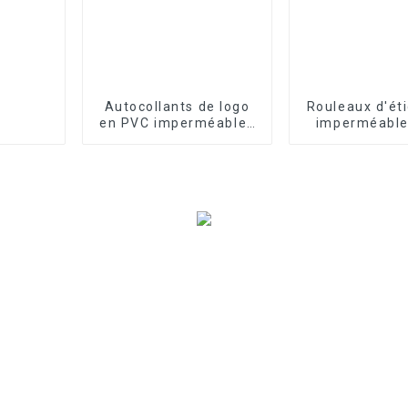
Autocollants de logo
Rouleaux d'ét
en PVC imperméables
imperméable
personnalisés
petites entr