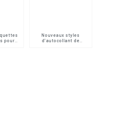
iquettes
Nouveaux styles
s pour
d'autocollant de
eprises
tatouage semi-
permanent