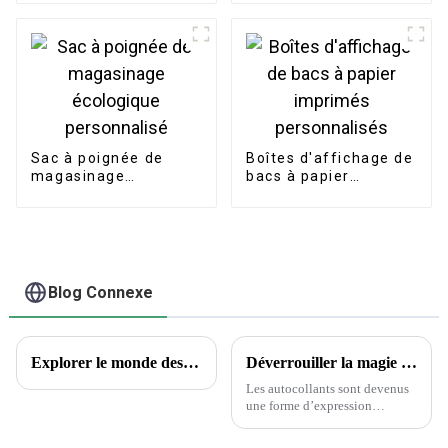
privé
guide
Sac à poignée de
Boîtes d'affichage de
magasinage
bacs à papier
écologique
imprimés
personnalisé
personnalisés
Blog Connexe
Explorer le monde des tatouages ​​temporaires : aperçus encrés et questions courantes
Déverrouiller la magie des autocollants : la science derrière le choix des autocollants
Les autocollants sont devenus
une forme d’expression
omniprésente, ornant tout, des
ordinateurs portables aux