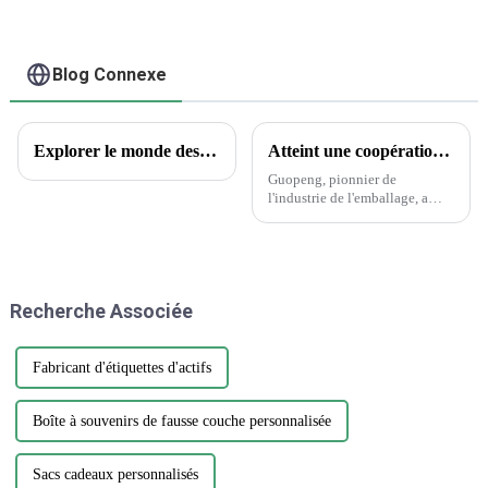
Blog Connexe
Explorer le monde des tatouages ​​temporaires : aperçus encrés et questions courantes
Atteint une coopération historique avec Wanglaoji
Guopeng, pionnier de
l'industrie de l'emballage, a
réalisé un exploit remarquable
en remportant le prestigieux
Creative Design Innovation
Award, témoignage du
dévouement inébranlable de
Recherche Associée
l'entreprise envers...
Fabricant d'étiquettes d'actifs
Boîte à souvenirs de fausse couche personnalisée
Sacs cadeaux personnalisés