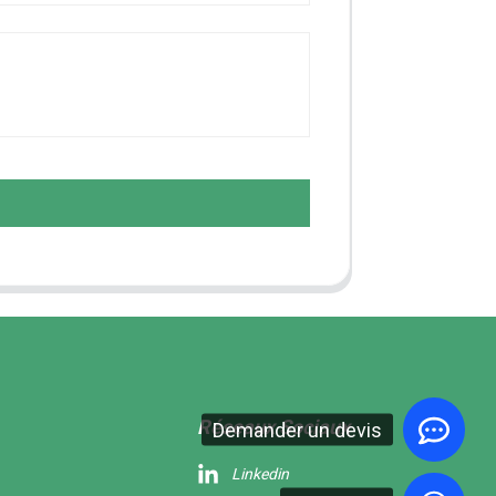
Réseaux Sociaux
Demander un devis
Linkedin