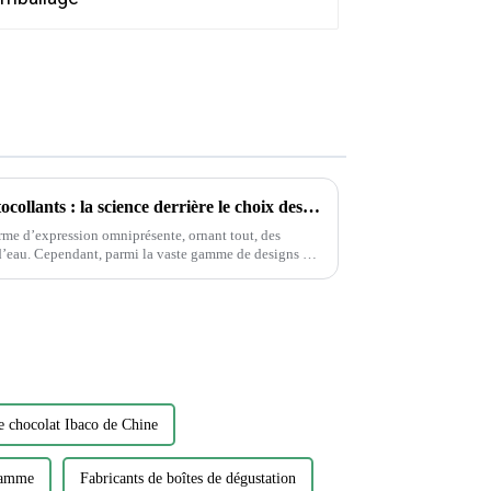
Déverrouiller la magie des autocollants : la science derrière le choix des autocollants
rme d’expression omniprésente, ornant tout, des
e designs et
ait...
e chocolat Ibaco de Chine
 gamme
Fabricants de boîtes de dégustation