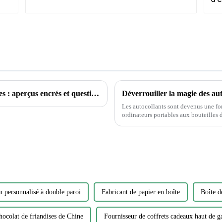
Explorer le monde des tatouages ​​temporaires : aperçus encrés et questions courantes
Les autocollants sont devenus une fo
ordinateurs portables aux bouteilles d’eau. Cependant, parmi la vaste gamme d
de matériaux, choisir l'autocollant parf
n personnalisé à double paroi
Fabricant de papier en boîte
Boîte d
hocolat de friandises de Chine
Fournisseur de coffrets cadeaux haut de