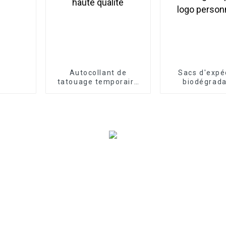
Autocollant de
Sacs d'expé
tatouage temporaire
biodégrada
réaliste de haute
d'emballage 
qualité
par logo pers