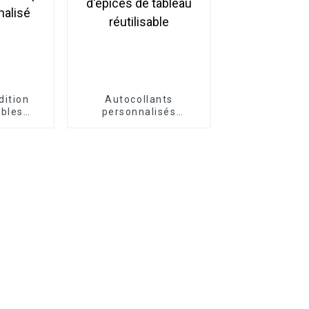
dition
Autocollants
bles
personnalisés
imprimé
d'étiquettes de pot
onnalisé
d'épices de tableau
réutilisable