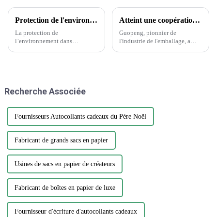
Protection de l'environnement dans l'industrie de l'emballage et de l'imprimerie
Atteint une coopération historique avec Wanglaoji
La protection de
Guopeng, pionnier de
l’environnement dans
l'industrie de l'emballage, a
l’industrie de l’emballage et de
réalisé un exploit remarquable
l’imprimerie est une question
en remportant le prestigieux
cruciale qui nécessite attention
Creative Design Innovation
et action. Alors que la demande
Award, témoignage du
d’emballages et d’impression
dévouement inébranlable de
Recherche Associée
continue de croître, il est
l'entreprise envers...
essentiel…
Fournisseurs Autocollants cadeaux du Père Noël
Fabricant de grands sacs en papier
Usines de sacs en papier de créateurs
Fabricant de boîtes en papier de luxe
Fournisseur d'écriture d'autocollants cadeaux