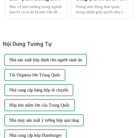
Bảo vệ môi trường trong ngành
Trong một động thái quan
bao bì và in ấn là một vấn đề
trọng nhằm giải quyết nhu cầu
cấp bách cần được quan tâm và
ngày càng tăng về bao bì bền
hành động. Khi nhu cầu về bao
vững và sáng tạo, Guopeng,
bì và in ấn tiếp tục tăng, điều
công ty hàng đầu trong ngành
cần thiết là ...
bao bì, đã công bố ra mắt dòng
sản phẩm thân thiện với môi
Nội Dung Tương Tự
trường mới ...
Nhà sản xuất hộp dành cho người sành ăn
Túi Organza lớn Trung Quốc
Nhà cung cấp băng hộp di chuyển
Hộp lưu niệm lớn của Trung Quốc
Nhà máy sản xuất ý tưởng hộp quà tặng
Nhà cung cấp hộp Hamburger