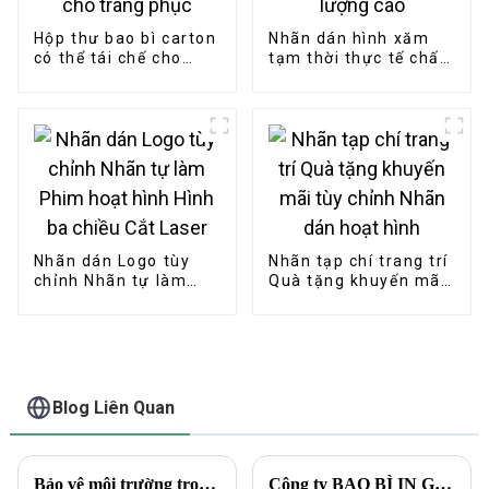
Hộp thư bao bì carton
Nhãn dán hình xăm
có thể tái chế cho
tạm thời thực tế chất
trang phục
lượng cao
Nhãn dán Logo tùy
Nhãn tạp chí trang trí
chỉnh Nhãn tự làm
Quà tặng khuyến mãi
Phim hoạt hình Hình
tùy chỉnh Nhãn dán
ba chiều Cắt Laser
hoạt hình
Blog Liên Quan
Bảo vệ môi trường trong ngành bao bì và in ấn
Công ty BAO BÌ IN GUOPENG ra mắt các giải pháp đóng gói mang tính cách mạng nhằm đáp ứng nhu cầu ngày càng tăng của thị trường